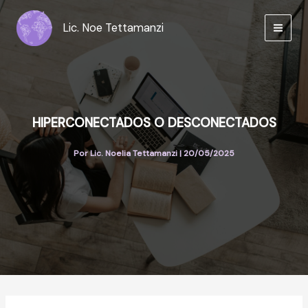
Ir
al
Lic. Noe Tettamanzi
contenido
HIPERCONECTADOS O DESCONECTADOS
Por
Lic. Noelia Tettamanzi
|
20/05/2025